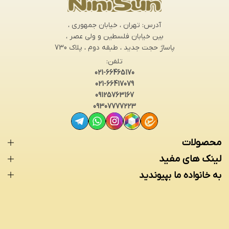
آدرس: تهران ، خیابان جمهوری ،
بین خیابان فلسطین و ولی عصر ،
پاساژ حجت جدید ، طبقه دوم ، پلاک 730
تلفن:
021-66465170
021-66417079
09125763167
09307777223
محصولات
لینک های مفید
به خانواده ما بپیوندید