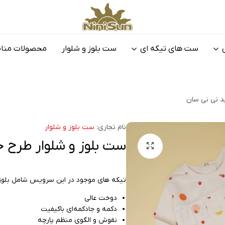
نی
تولیدی
نی
لباس
ست های تیکه ای
ست بلوز و شلوار
محصولات منا
سان
نوزادی
و
بچگانه
نی
د نی نی سان
نی
سان
نام تجاری:
ست بلوز و شلوار
ست بلوز و شلوار طرح 
تیکه های موجود در این سرویس شامل بلوز آ
دوخت عالی
دکمه و جادکمه‌ای باکیفیت
نقوش و الگوی منظم پارچه