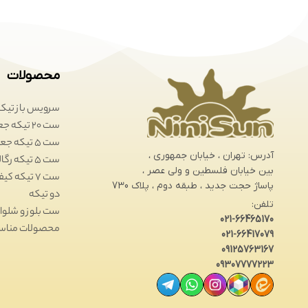
محصولات
سرویس باز تیکه
ست 20 تیکه جعبه ای
ست 5 تیکه جعبه ای
آدرس: تهران ، خیابان جمهوری ،
ست 5 تیکه رگالی
بین خیابان فلسطین و ولی عصر ،
ست 7 تیکه کیفی
پاساژ حجت جدید ، طبقه دوم ، پلاک 730
دو تیکه
تلفن:
ست بلوز و شلوار
021-66465170
محصولات مناس
021-66417079
09125763167
09307777223