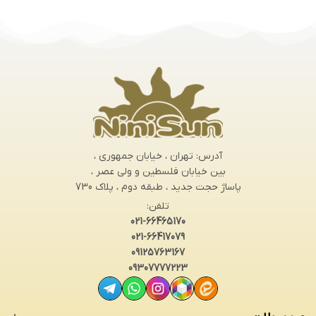
آدرس: تهران ، خیابان جمهوری ،
بین خیابان فلسطین و ولی عصر ،
پاساژ حجت جدید ، طبقه دوم ، پلاک 730
تلفن:
021-66465170
021-66417079
09125763167
09307777223