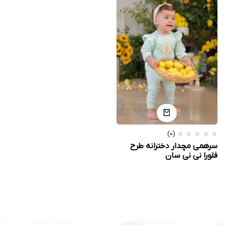
(0)
سرهمی مچدار دخترانه طرح
فلورا نی نی سان