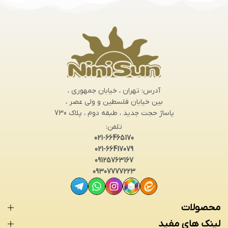
آدرس: تهران ، خیابان جمهوری ،
بین خیابان فلسطین و ولی عصر ،
پاساژ حجت جدید ، طبقه دوم ، پلاک 730
تلفن:
021-66465170
021-66417079
09125763167
09307777223
محصولات
لینک های مفید