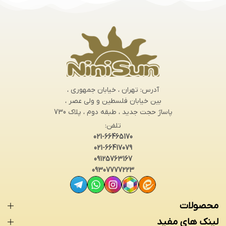
آدرس: تهران ، خیابان جمهوری ،
بین خیابان فلسطین و ولی عصر ،
پاساژ حجت جدید ، طبقه دوم ، پلاک 730
تلفن:
021-66465170
021-66417079
09125763167
09307777223
محصولات
لینک های مفید