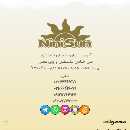
آدرس: تهران ، خیابان جمهوری ،
بین خیابان فلسطین و ولی عصر ،
پاساژ حجت جدید ، طبقه دوم ، پلاک 730
تلفن:
021-66465170
021-66417079
09125763167
09307777223
محصولات