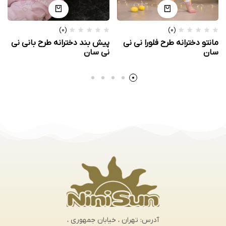
(0)
(0)
مانتو دخترانه طرح فلورا نی نی
پیش بند دخترانه طرح بانی نی
سان
نی سان
آدرس: تهران ، خیابان جمهوری ،