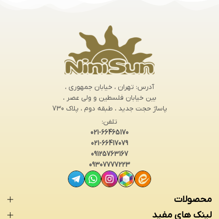
آدرس: تهران ، خیابان جمهوری ،
بین خیابان فلسطین و ولی عصر ،
پاساژ حجت جدید ، طبقه دوم ، پلاک 730
تلفن:
021-66465170
021-66417079
09125763167
09307777223
محصولات
لینک های مفید