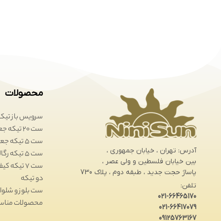
محصولات
سرویس باز تیکه
ست 20 تیکه جعبه ای
ست 5 تیکه جعبه ای
آدرس: تهران ، خیابان جمهوری ،
ست 5 تیکه رگالی
بین خیابان فلسطین و ولی عصر ،
ست 7 تیکه کیفی
پاساژ حجت جدید ، طبقه دوم ، پلاک 730
دو تیکه
تلفن:
ست بلوز و شلوار
021-66465170
محصولات مناس
021-66417079
09125763167