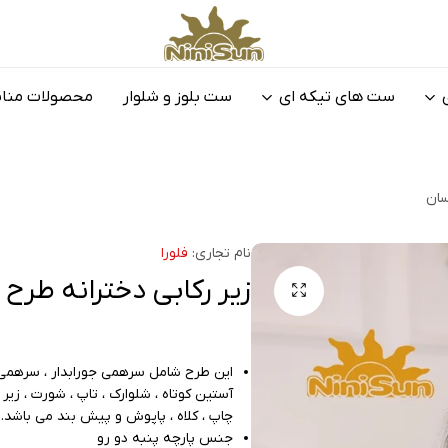
نی
تولیدی
نی
لباس
ست های تیکه ای
ست بلوز و شلوار
محصولات منا
سان
نوزادی
و
بچگانه
نی
سان
نی
سان
نام تجاری:
فلورا
زیر رکابی دخترانه طرح 
این طرح شامل سرهمی جورابدار ، سرهمی مچد
آستین کوتاه ، شلوارک ، تاپ ، شورت ، زیر دک
چاپ ، کلاه ، پاپوش و پیش بند می باشد.
جنس پارچه پنبه دو رو