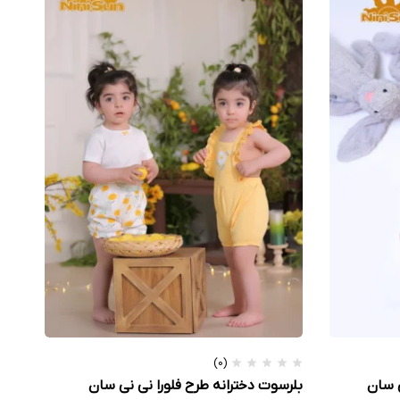
(0)
ی سان
بلرسوت دخترانه طرح فلورا نی نی سان
شلو