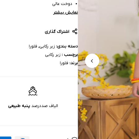
دوخت عالی
نمایش بیشتر
اشتراک گذاری
دسته بندی:
زیر رکابی
,
فلورا
برچسب :
زیر رکابی
برند:
فلورا
الیاف صددرصد
پنبه‌ طبیعی