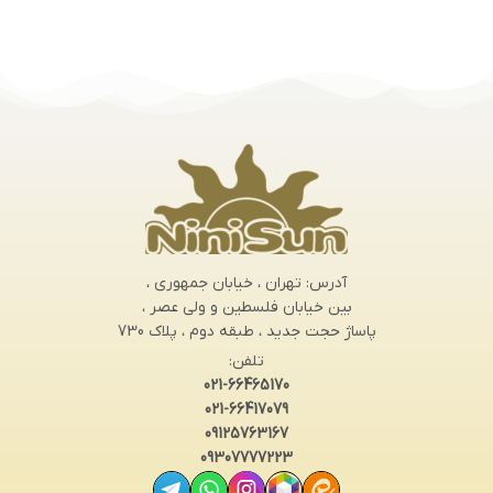
آدرس: تهران ، خیابان جمهوری ،
بین خیابان فلسطین و ولی عصر ،
پاساژ حجت جدید ، طبقه دوم ، پلاک 730
تلفن:
021-66465170
021-66417079
09125763167
09307777223