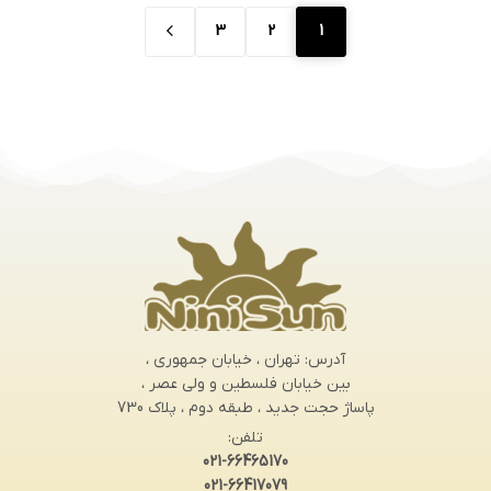
3
2
1
آدرس: تهران ، خیابان جمهوری ،
بین خیابان فلسطین و ولی عصر ،
پاساژ حجت جدید ، طبقه دوم ، پلاک 730
تلفن:
021-66465170
021-66417079