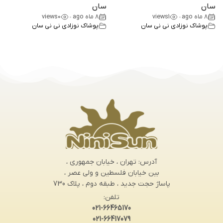
سان
سان
8 ماه ago
1
views
8 ماه ago
0
views
•
•
پوشاک نوزادی نی نی سان
پوشاک نوزادی نی نی سان
آدرس: تهران ، خیابان جمهوری ،
بین خیابان فلسطین و ولی عصر ،
پاساژ حجت جدید ، طبقه دوم ، پلاک 730
تلفن:
021-66465170
021-66417079