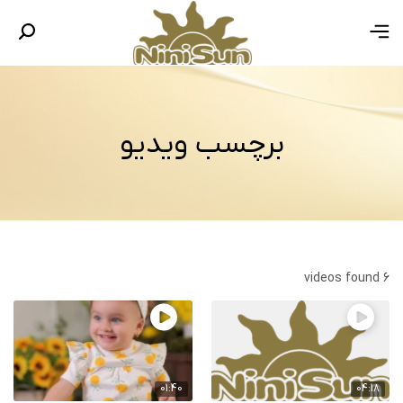
برچسب ویدیو
6 videos found
01:40
04:18