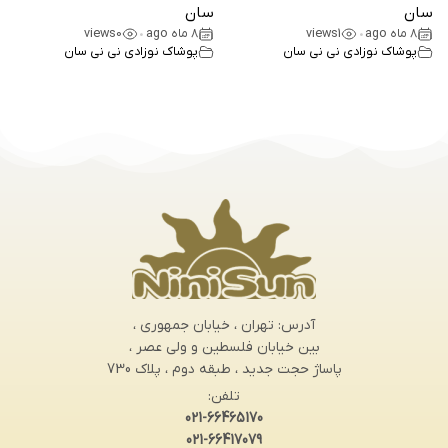
سان
سان
8 ماه ago
1
views
8 ماه ago
0
views
•
•
پوشاک نوزادی نی نی سان
پوشاک نوزادی نی نی سان
آدرس: تهران ، خیابان جمهوری ،
بین خیابان فلسطین و ولی عصر ،
پاساژ حجت جدید ، طبقه دوم ، پلاک 730
تلفن:
021-66465170
021-66417079