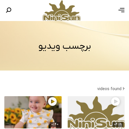
برچسب ویدیو
6 videos found
01:40
04:18