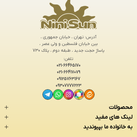
آدرس: تهران ، خیابان جمهوری ،
بین خیابان فلسطین و ولی عصر ،
پاساژ حجت جدید ، طبقه دوم ، پلاک 730
تلفن:
021-66465170
021-66417079
09125763167
09307777223
محصولات
لینک های مفید
به خانواده ما بپیوندید