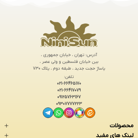
آدرس: تهران ، خیابان جمهوری ،
بین خیابان فلسطین و ولی عصر ،
پاساژ حجت جدید ، طبقه دوم ، پلاک 730
تلفن:
021-66465170
021-66417079
09125763167
09307777223
محصولات
لینک های مفید