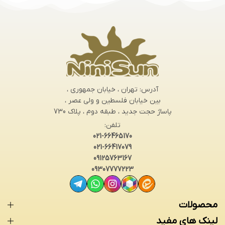
آدرس: تهران ، خیابان جمهوری ،
بین خیابان فلسطین و ولی عصر ،
پاساژ حجت جدید ، طبقه دوم ، پلاک 730
تلفن:
021-66465170
021-66417079
09125763167
09307777223
محصولات
لینک های مفید