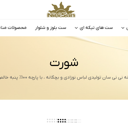
نی
تولیدی
نی
لباس
ست های تیکه ای
ست بلوز و شلوار
محصولات منا
سان
نوزادی
و
بچگانه
نی
نی
شورت
سان
ی سان تولیدی لباس نوزادی و بچگانه ، با پارچه 100% پنبه خالص ، دوخت تمیز…