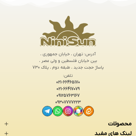
آدرس: تهران ، خیابان جمهوری ،
بین خیابان فلسطین و ولی عصر ،
پاساژ حجت جدید ، طبقه دوم ، پلاک 730
تلفن:
021-66465170
021-66417079
09125763167
09307777223
محصولات
لینک های مفید