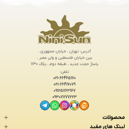
آدرس: تهران ، خیابان جمهوری ،
بین خیابان فلسطین و ولی عصر ،
پاساژ حجت جدید ، طبقه دوم ، پلاک 730
تلفن:
021-66465170
021-66417079
09125763167
09307777223
محصولات
لینک های مفید