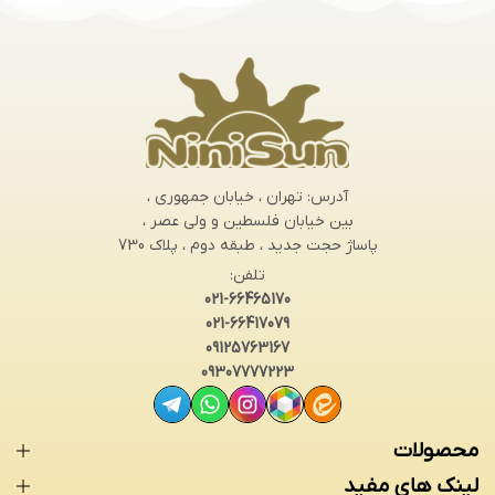
آدرس: تهران ، خیابان جمهوری ،
بین خیابان فلسطین و ولی عصر ،
پاساژ حجت جدید ، طبقه دوم ، پلاک 730
تلفن:
021-66465170
021-66417079
09125763167
09307777223
محصولات
لینک های مفید