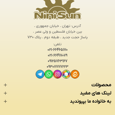
آدرس: تهران ، خیابان جمهوری ،
بین خیابان فلسطین و ولی عصر ،
پاساژ حجت جدید ، طبقه دوم ، پلاک 730
تلفن:
021-66465170
021-66417079
09125763167
09307777223
محصولات
لینک های مفید
به خانواده ما بپیوندید